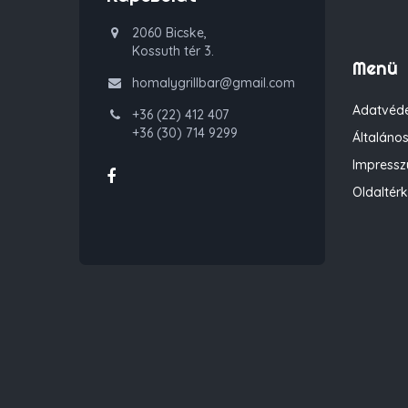
2060 Bicske,
Kossuth tér 3.
Menü
homalygrillbar@gmail.com
Adatvéde
+36 (22) 412 407
+36 (30) 714 9299
Általános
Impress
Oldaltér