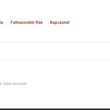
és
Felhasználói fiók
Kapcsolat
 oldali keresőt!