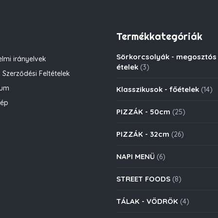
Termékkategóriák
Sörkorcsolyák - megosztós
lmi irányelvek
ételek
(3)
 Szerződési Feltételek
zum
Klasszikusok - főételek
(14)
kép
PIZZÁK - 50cm
(25)
PIZZÁK - 32cm
(26)
NAPI MENÜ
(6)
STREET FOODS
(8)
TÁLAK - VÖDRÖK
(4)