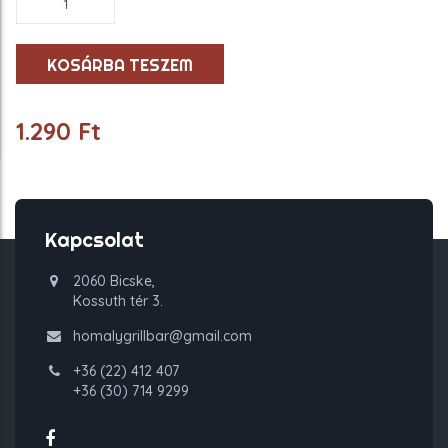
Moretti
0,33l
mennyiség
KOSÁRBA TESZEM
1.290
Ft
Kapcsolat
2060 Bicske,
Kossuth tér 3.
homalygrillbar@gmail.com
+36 (22) 412 407
+36 (30) 714 9299