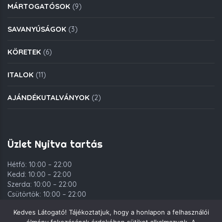
MÁRTOGATÓSOK
(9)
SAVANYÚSÁGOK
(3)
KÖRETEK
(6)
ITALOK
(11)
AJÁNDÉKUTALVÁNYOK
(2)
Üzlet Nyitva tartás
Hétfő: 10:00 – 22:00
Kedd: 10:00 – 22:00
Szerda: 10:00 – 22:00
Csütörtök: 10:00 – 22:00
Péntek: 10:00 – 00:00
Kedves Látogató! Tájékoztatjuk, hogy a honlapon a felhasználói
Szombat: 10:00 – 00:00