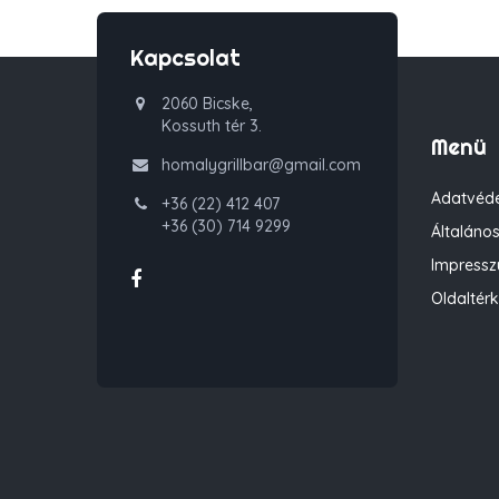
Kapcsolat
2060 Bicske,
Kossuth tér 3.
Menü
homalygrillbar@gmail.com
Adatvéde
+36 (22) 412 407
+36 (30) 714 9299
Általános
Impress
Oldaltér