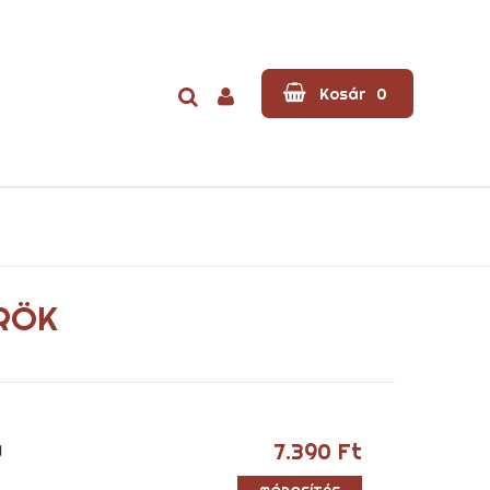
Kosár
0
RÖK
g
7.390
Ft