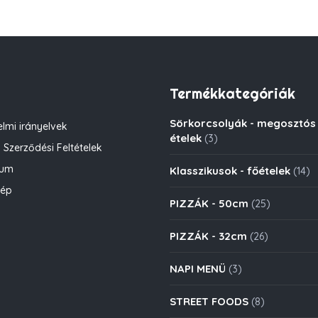
Termékkategóriák
Sörkorcsolyák - megosztós
lmi irányelvek
ételek
(3)
 Szerződési Feltételek
zum
Klasszikusok - főételek
(14)
kép
PIZZÁK - 50cm
(25)
PIZZÁK - 32cm
(26)
NAPI MENÜ
(3)
STREET FOODS
(8)