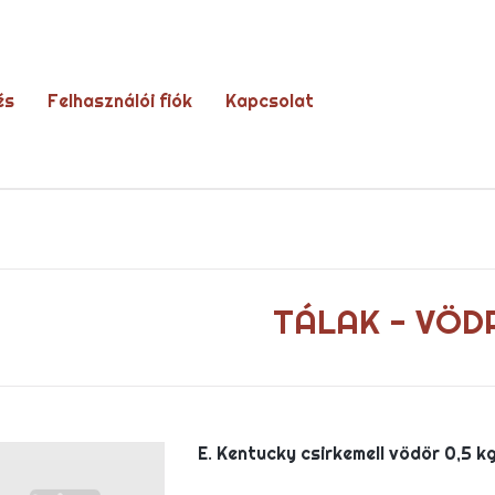
és
Felhasználói fiók
Kapcsolat
TÁLAK - VÖD
E. Kentucky csirkemell vödör 0,5 k