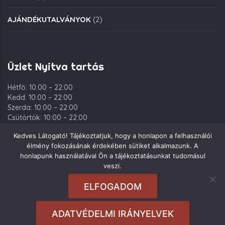
AJÁNDÉKUTALVÁNYOK
(2)
Üzlet Nyitva tartás
Hétfő: 10:00 – 22:00
Kedd: 10:00 – 22:00
Szerda: 10:00 – 22:00
Csütörtök: 10:00 – 22:00
Péntek: 10:00 – 00:00
Kedves Látogató! Tájékoztatjuk, hogy a honlapon a felhasználói
Szombat: 10:00 – 00:00
élmény fokozásának érdekében sütiket alkalmazunk. A
Vasárnap: 10:00 – 22:00
honlapunk használatával Ön a tájékoztatásunkat tudomásul
veszi.
ELFOGADOM
Copyright © 2021. Deli Group Kft. - Minden jog fenntartva.
ADATVÉDELMI IRÁNYELVEK
Rendeléseket
10:00
és
21:00
között tudunk felvenni.
Sajnos most nem