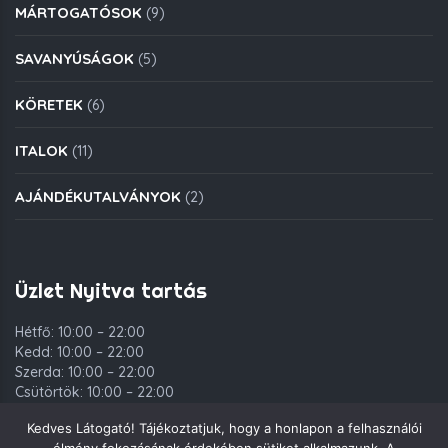
MÁRTOGATÓSOK
(9)
SAVANYÚSÁGOK
(5)
KÖRETEK
(6)
ITALOK
(11)
AJÁNDÉKUTALVÁNYOK
(2)
Üzlet Nyitva tartás
Hétfő: 10:00 – 22:00
Kedd: 10:00 – 22:00
Szerda: 10:00 – 22:00
Csütörtök: 10:00 – 22:00
Péntek: 10:00 – 00:00
Kedves Látogató! Tájékoztatjuk, hogy a honlapon a felhasználói
Szombat: 10:00 – 00:00