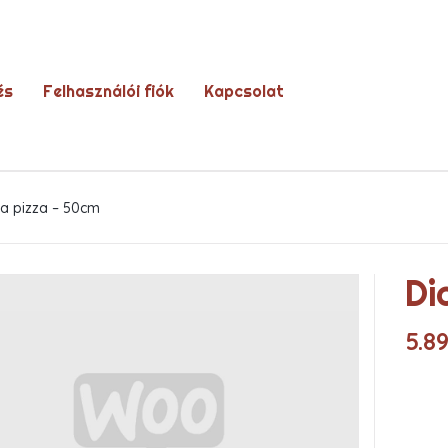
és
Felhasználói fiók
Kapcsolat
la pizza – 50cm
Di
5.8