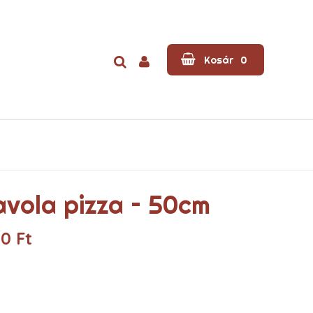
Kosár
0
avola pizza – 50cm
90
Ft