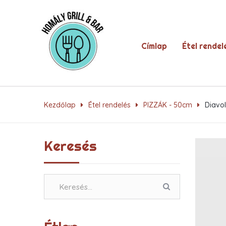
Címlap
Étel rendel
Kezdőlap
Étel rendelés
PIZZÁK - 50cm
Diavo
Keresés