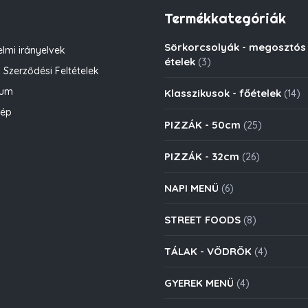
Termékkategóriák
Sörkorcsolyák - megosztós
lmi irányelvek
ételek
(3)
 Szerződési Feltételek
zum
Klasszikusok - főételek
(14)
kép
PIZZÁK - 50cm
(25)
PIZZÁK - 32cm
(26)
NAPI MENÜ
(6)
STREET FOODS
(8)
TÁLAK - VÖDRÖK
(4)
GYEREK MENÜ
(4)