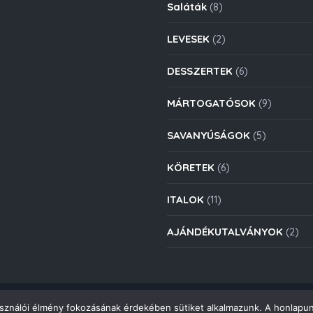
Saláták
(8)
LEVESEK
(2)
DESSZERTEK
(6)
MÁRTOGATÓSOK
(9)
SAVANYÚSÁGOK
(5)
KÖRETEK
(6)
ITALOK
(11)
AJÁNDÉKUTALVÁNYOK
(2)
asználói élmény fokozásának érdekében sütiket alkalmazunk. A honlapun
Copyright © 2021. Deli Group Kft. - Minden jog fenntartva.