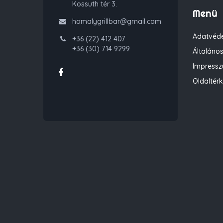
Kossuth tér 3.
Menü
homalygrillbar@gmail.com
Adatvéde
+36 (22) 412 407
+36 (30) 714 9299
Általános
Impress
Oldaltér