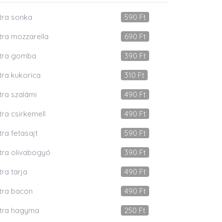
tra sonka
590
Ft
tra mozzarella
690
Ft
tra gomba
390
Ft
tra kukorica
310
Ft
tra szalámi
490
Ft
tra csirkemell
490
Ft
tra fetasajt
590
Ft
tra olivabogyó
390
Ft
tra tarja
490
Ft
tra bacon
490
Ft
tra hagyma
250
Ft