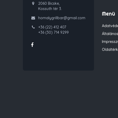
2060 Bicske,
Kossuth tér 3.
Menü
homalygrillbar@gmail.com
Adatvéde
+36 (22) 412 407
+36 (30) 714 9299
Általános
Impress
Oldaltér