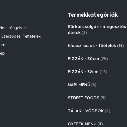
Termékkategóriák
Sörkorcsolyák - megosztós
lmi irányelvek
ételek
(3)
 Szerződési Feltételek
zum
Klasszikusok - főételek
(14)
kép
PIZZÁK - 50cm
(25)
PIZZÁK - 32cm
(26)
NAPI MENÜ
(6)
STREET FOODS
(8)
TÁLAK - VÖDRÖK
(4)
GYEREK MENÜ
(4)