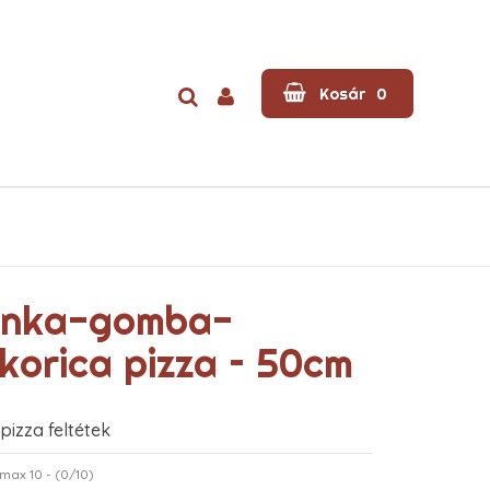
Kosár
0
nka-gomba-
korica pizza – 50cm
 pizza feltétek
 max 10 - (
0
/10)