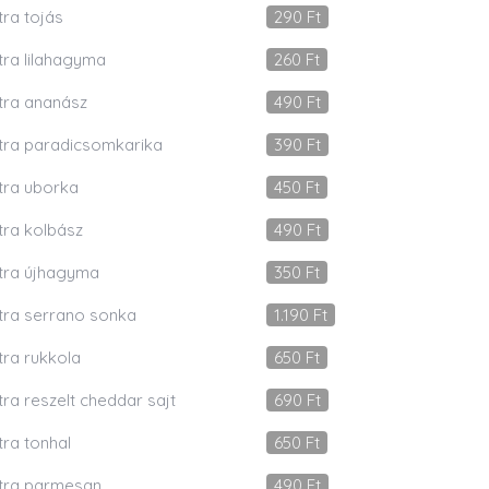
tra tojás
290
Ft
tra lilahagyma
260
Ft
tra ananász
490
Ft
tra paradicsomkarika
390
Ft
tra uborka
450
Ft
tra kolbász
490
Ft
tra újhagyma
350
Ft
tra serrano sonka
1.190
Ft
tra rukkola
650
Ft
tra reszelt cheddar sajt
690
Ft
tra tonhal
650
Ft
tra parmesan
490
Ft