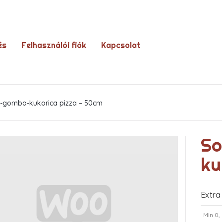
és
Felhasználói fiók
Kapcsolat
-gomba-kukorica pizza – 50cm
So
ku
Extra
Min 0,