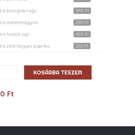
tra bolognai ragu
990
Ft
tra metélőhagyma
290
Ft
tra füstölt sajt
690
Ft
tra zöld hegyes paprika
250
Ft
-
KOSÁRBA TESZEM
a-
ica
90
Ft
iség