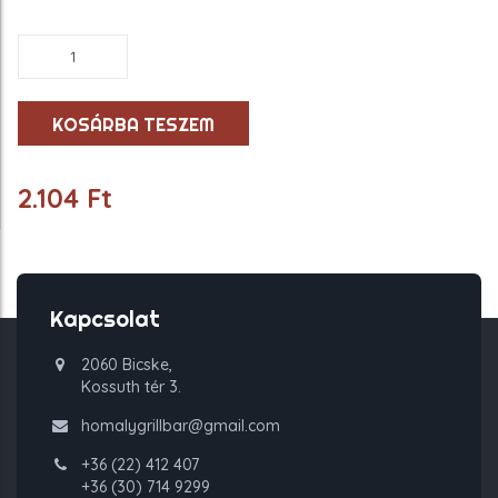
Friss
kevert
saláta
mennyiség
KOSÁRBA TESZEM
2.104
Ft
Kapcsolat
2060 Bicske,
Kossuth tér 3.
homalygrillbar@gmail.com
+36 (22) 412 407
+36 (30) 714 9299