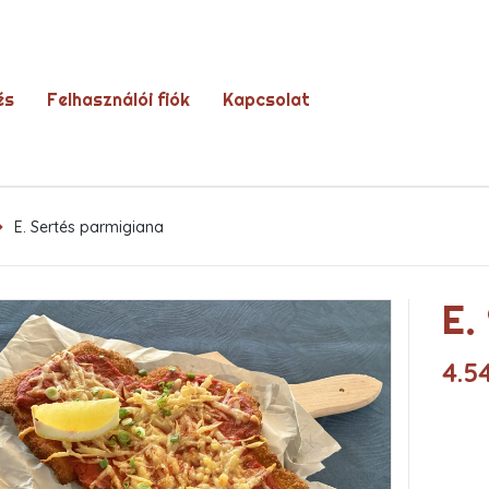
és
Felhasználói fiók
Kapcsolat
E. Sertés parmigiana
E.
4.5