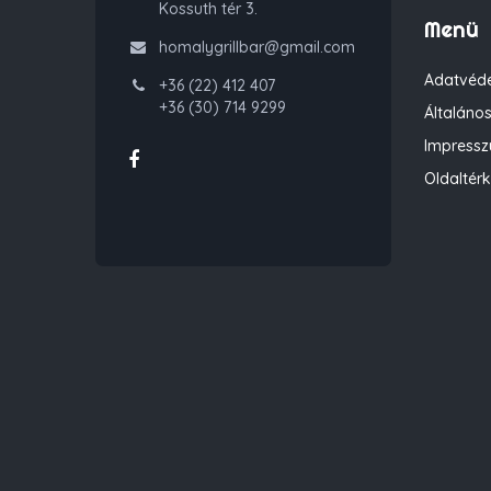
Kossuth tér 3.
Menü
homalygrillbar@gmail.com
Adatvéde
+36 (22) 412 407
+36 (30) 714 9299
Általános
Impress
Oldaltér