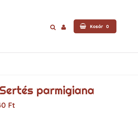
Kosár
0
 Sertés parmigiana
40
Ft