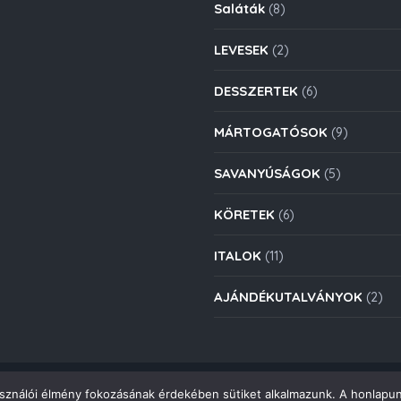
Saláták
(8)
LEVESEK
(2)
DESSZERTEK
(6)
MÁRTOGATÓSOK
(9)
SAVANYÚSÁGOK
(5)
KÖRETEK
(6)
ITALOK
(11)
AJÁNDÉKUTALVÁNYOK
(2)
asználói élmény fokozásának érdekében sütiket alkalmazunk. A honlapun
Copyright © 2021. Deli Group Kft. - Minden jog fenntartva.