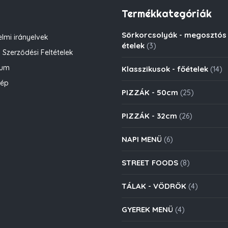
Termékkategóriák
Sörkorcsolyák - megosztós
lmi irányelvek
ételek
(3)
 Szerződési Feltételek
zum
Klasszikusok - főételek
(14)
kép
PIZZÁK - 50cm
(25)
PIZZÁK - 32cm
(26)
NAPI MENÜ
(6)
STREET FOODS
(8)
TÁLAK - VÖDRÖK
(4)
GYEREK MENÜ
(4)