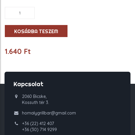
Extra
adag
rántott
gomba
KOSÁRBA TESZEM
mennyiség
1.640
Ft
Kapcsolat
2060 Bicske,
Kossuth tér 3.
homalygrillbar@gmail.com
+36 (22) 412 407
+36 (30) 714 9299