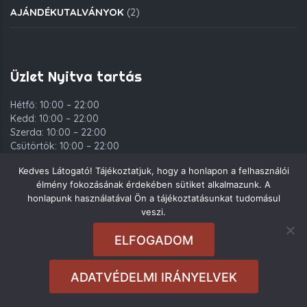
AJÁNDÉKUTALVÁNYOK
(2)
Üzlet Nyitva tartás
Hétfő: 10:00 – 22:00
Kedd: 10:00 – 22:00
Szerda: 10:00 – 22:00
Csütörtök: 10:00 – 22:00
Péntek: 10:00 – 00:00
Kedves Látogató! Tájékoztatjuk, hogy a honlapon a felhasználói
Szombat: 10:00 – 00:00
élmény fokozásának érdekében sütiket alkalmazunk. A
Vasárnap: 10:00 – 22:00
honlapunk használatával Ön a tájékoztatásunkat tudomásul
veszi.
ELFOGADOM
Copyright © 2021. Deli Group Kft. - Minden jog fenntartva.
ADATVÉDELMI IRÁNYELVEK
Rendeléseket
10:00
és
21:00
között tudunk felvenni.
Sajnos most nem
tudunk rendeléseket fogadni.