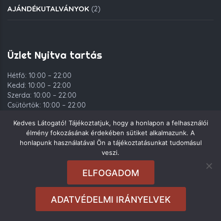
AJÁNDÉKUTALVÁNYOK
(2)
Üzlet Nyitva tartás
Hétfő: 10:00 – 22:00
Kedd: 10:00 – 22:00
Szerda: 10:00 – 22:00
Csütörtök: 10:00 – 22:00
Péntek: 10:00 – 00:00
Kedves Látogató! Tájékoztatjuk, hogy a honlapon a felhasználói
Szombat: 10:00 – 00:00
élmény fokozásának érdekében sütiket alkalmazunk. A
Vasárnap: 10:00 – 22:00
honlapunk használatával Ön a tájékoztatásunkat tudomásul
veszi.
ELFOGADOM
Copyright © 2021. Deli Group Kft. - Minden jog fenntartva.
ADATVÉDELMI IRÁNYELVEK
Rendeléseket
10:00
és
21:00
között tudunk felvenni.
Sajnos most nem
tudunk rendeléseket fogadni.