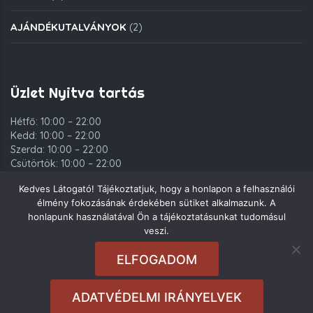
AJÁNDÉKUTALVÁNYOK
(2)
Üzlet Nyitva tartás
Hétfő: 10:00 – 22:00
Kedd: 10:00 – 22:00
Szerda: 10:00 – 22:00
Csütörtök: 10:00 – 22:00
Péntek: 10:00 – 00:00
Kedves Látogató! Tájékoztatjuk, hogy a honlapon a felhasználói
Szombat: 10:00 – 00:00
élmény fokozásának érdekében sütiket alkalmazunk. A
Vasárnap: 10:00 – 22:00
honlapunk használatával Ön a tájékoztatásunkat tudomásul
veszi.
ELFOGADOM
Copyright © 2021. Deli Group Kft. - Minden jog fenntartva.
ADATVÉDELMI IRÁNYELVEK
Rendeléseket
10:00
és
21:00
között tudunk felvenni.
Sajnos most nem