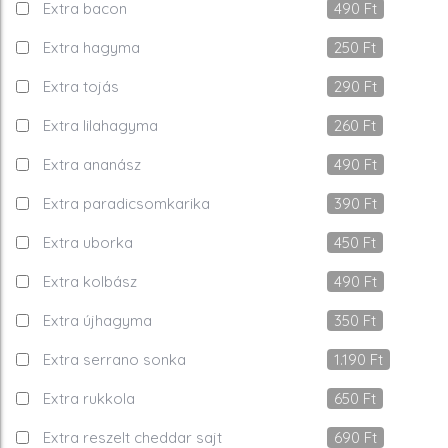
Extra bacon
490
Ft
Extra hagyma
250
Ft
Extra tojás
290
Ft
Extra lilahagyma
260
Ft
Extra ananász
490
Ft
Extra paradicsomkarika
390
Ft
Extra uborka
450
Ft
Extra kolbász
490
Ft
Extra újhagyma
350
Ft
Extra serrano sonka
1.190
Ft
Extra rukkola
650
Ft
Extra reszelt cheddar sajt
690
Ft