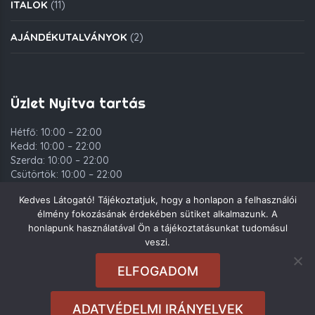
ITALOK
(11)
AJÁNDÉKUTALVÁNYOK
(2)
Üzlet Nyitva tartás
Hétfő: 10:00 – 22:00
Kedd: 10:00 – 22:00
Szerda: 10:00 – 22:00
Csütörtök: 10:00 – 22:00
Péntek: 10:00 – 00:00
Kedves Látogató! Tájékoztatjuk, hogy a honlapon a felhasználói
Szombat: 10:00 – 00:00
élmény fokozásának érdekében sütiket alkalmazunk. A
Vasárnap: 10:00 – 22:00
honlapunk használatával Ön a tájékoztatásunkat tudomásul
veszi.
ELFOGADOM
Copyright © 2021. Deli Group Kft. - Minden jog fenntartva.
ADATVÉDELMI IRÁNYELVEK