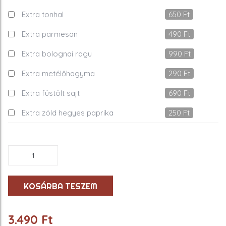
Extra tonhal
650
Ft
Extra parmesan
490
Ft
Extra bolognai ragu
990
Ft
Extra metélőhagyma
290
Ft
Extra füstölt sajt
690
Ft
Extra zöld hegyes paprika
250
Ft
Genova
pizza
-
32cm
KOSÁRBA TESZEM
mennyiség
3.490
Ft