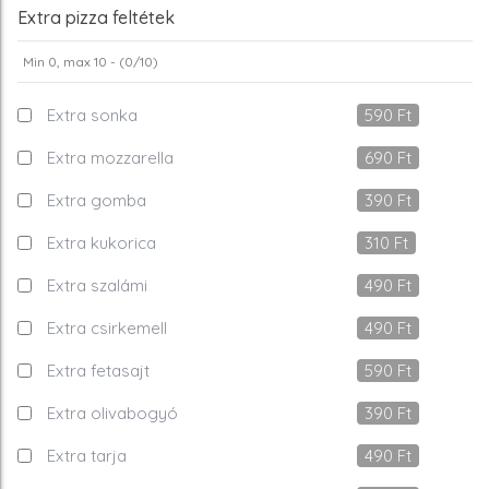
Extra pizza feltétek
Min 0, max 10 - (
0
/10)
Extra sonka
590
Ft
Extra mozzarella
690
Ft
Extra gomba
390
Ft
Extra kukorica
310
Ft
Extra szalámi
490
Ft
Extra csirkemell
490
Ft
Extra fetasajt
590
Ft
Extra olivabogyó
390
Ft
Extra tarja
490
Ft