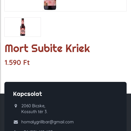
Mort Subite Kriek
1.590
Ft
Kapcsolat
2060 Bicske,
Kossuth tér 3.
homalygrillbar@gmail.com