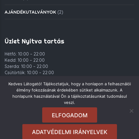
AJÁNDÉKUTALVÁNYOK
(2)
Üzlet Nyitva tartás
Hétfő: 10:00 – 22:00
Kedd: 10:00 – 22:00
Szerda: 10:00 – 22:00
Csütörtök: 10:00 – 22:00
Péntek: 10:00 – 00:00
Kedves Látogató! Tájékoztatjuk, hogy a honlapon a felhasználói
Szombat: 10:00 – 00:00
élmény fokozásának érdekében sütiket alkalmazunk. A
Vasárnap: 10:00 – 22:00
honlapunk használatával Ön a tájékoztatásunkat tudomásul
veszi.
ELFOGADOM
Copyright © 2021. Deli Group Kft. - Minden jog fenntartva.
ADATVÉDELMI IRÁNYELVEK
Rendeléseket
10:00
és
14:30
között tudunk felvenni.
Sajnos most nem