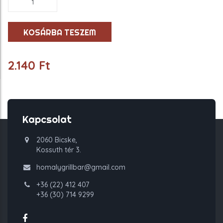
főétel
2
mennyiség
KOSÁRBA TESZEM
2.140
Ft
Kapcsolat
2060 Bicske,
Kossuth tér 3.
homalygrillbar@gmail.com
+36 (22) 412 407
+36 (30) 714 9299