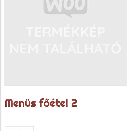
Menüs főétel 2
Menüs