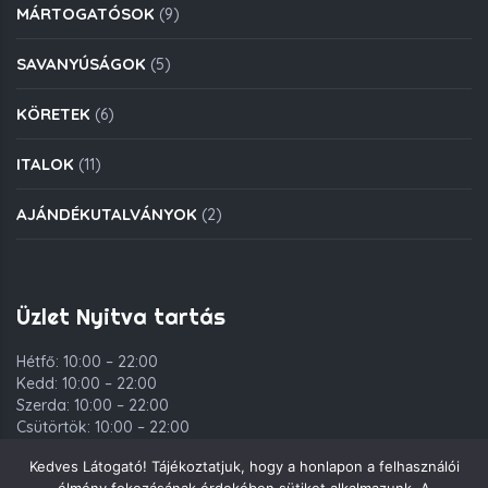
MÁRTOGATÓSOK
(9)
SAVANYÚSÁGOK
(5)
KÖRETEK
(6)
ITALOK
(11)
AJÁNDÉKUTALVÁNYOK
(2)
Üzlet Nyitva tartás
Hétfő: 10:00 – 22:00
Kedd: 10:00 – 22:00
Szerda: 10:00 – 22:00
Csütörtök: 10:00 – 22:00
Péntek: 10:00 – 00:00
Kedves Látogató! Tájékoztatjuk, hogy a honlapon a felhasználói
Szombat: 10:00 – 00:00