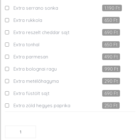
Extra serrano sonka
1.190
Ft
Extra rukkola
650
Ft
Extra reszelt cheddar sajt
690
Ft
Extra tonhal
650
Ft
Extra parmesan
490
Ft
Extra bolognai ragu
990
Ft
Extra metélőhagyma
290
Ft
Extra füstölt sajt
690
Ft
Extra zöld hegyes paprika
250
Ft
Sonkás
pizza