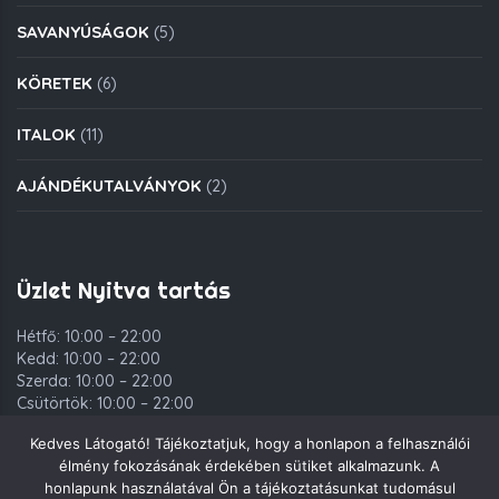
SAVANYÚSÁGOK
(5)
KÖRETEK
(6)
ITALOK
(11)
AJÁNDÉKUTALVÁNYOK
(2)
Üzlet Nyitva tartás
Hétfő: 10:00 – 22:00
Kedd: 10:00 – 22:00
Szerda: 10:00 – 22:00
Csütörtök: 10:00 – 22:00
Péntek: 10:00 – 00:00
Kedves Látogató! Tájékoztatjuk, hogy a honlapon a felhasználói
Szombat: 10:00 – 00:00
élmény fokozásának érdekében sütiket alkalmazunk. A
Vasárnap: 10:00 – 22:00
honlapunk használatával Ön a tájékoztatásunkat tudomásul