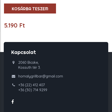
-
50cm
KOSÁRBA TESZEM
mennyiség
5.190
Ft
Kapcsolat
2060 Bicske,
Kossuth tér 3.
homalygrillbar@gmail.com
+36 (22) 412 407
+36 (30) 714 9299