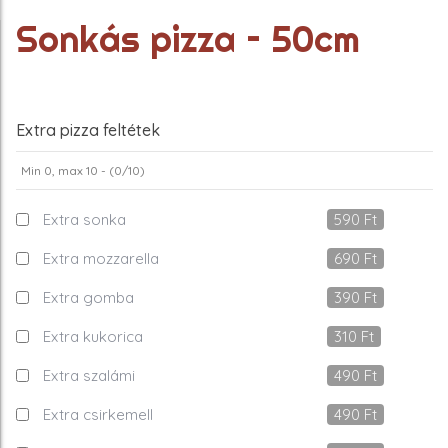
Sonkás pizza – 50cm
Extra pizza feltétek
Min 0, max 10 - (
0
/10)
Extra sonka
590
Ft
Extra mozzarella
690
Ft
Extra gomba
390
Ft
Extra kukorica
310
Ft
Extra szalámi
490
Ft
Extra csirkemell
490
Ft