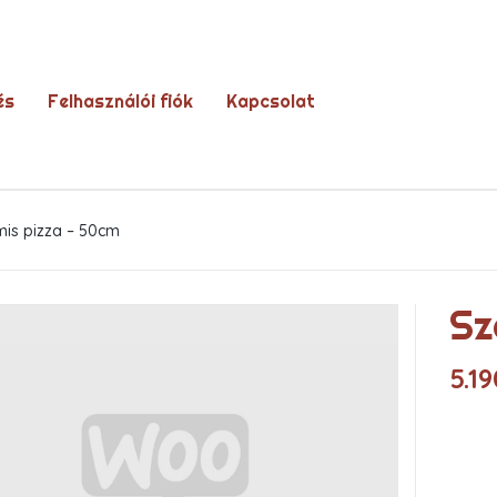
és
Felhasználói fiók
Kapcsolat
mis pizza – 50cm
Sz
5.1