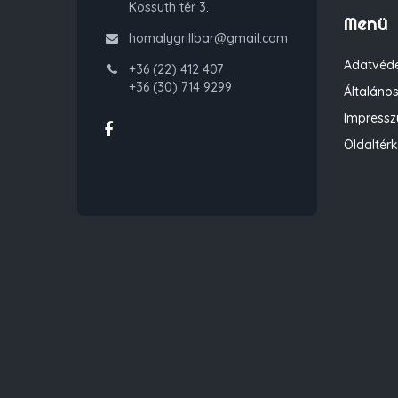
Kossuth tér 3.
Menü
homalygrillbar@gmail.com
Adatvéde
+36 (22) 412 407
+36 (30) 714 9299
Általános
Impress
Oldaltér