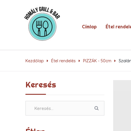
Címlap
Étel rendel
Kezdőlap
Étel rendelés
PIZZÁK - 50cm
Szalá
Keresés