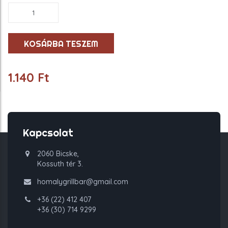
Uborkasaláta
mennyiség
KOSÁRBA TESZEM
1.140
Ft
Kapcsolat
2060 Bicske,
Kossuth tér 3.
homalygrillbar@gmail.com
+36 (22) 412 407
+36 (30) 714 9299