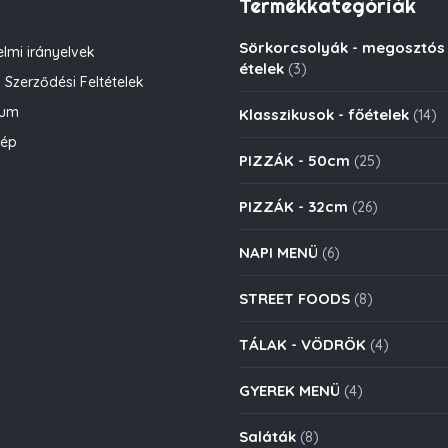
Termékkategóriák
Sörkorcsolyák - megosztós
lmi irányelvek
ételek
(3)
 Szerződési Feltételek
zum
Klasszikusok - főételek
(14)
kép
PIZZÁK - 50cm
(25)
PIZZÁK - 32cm
(26)
NAPI MENÜ
(6)
STREET FOODS
(8)
TÁLAK - VÖDRÖK
(4)
GYEREK MENÜ
(4)
Saláták
(8)