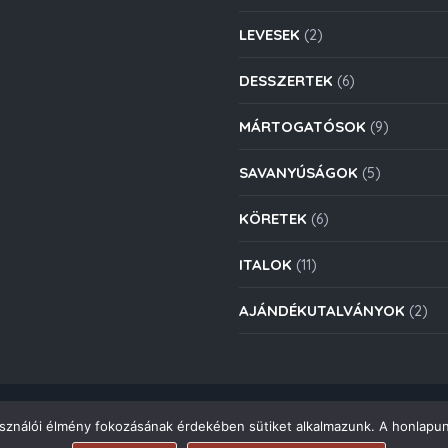
LEVESEK
(2)
DESSZERTEK
(6)
MÁRTOGATÓSOK
(9)
SAVANYÚSÁGOK
(5)
KÖRETEK
(6)
ITALOK
(11)
AJÁNDÉKUTALVÁNYOK
(2)
Copyright © 2021. Deli Group Kft. - Minden jog fenntartva.
asználói élmény fokozásának érdekében sütiket alkalmazunk. A honlapun