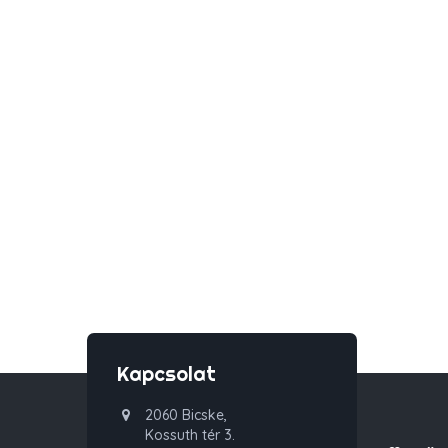
Kapcsolat
2060 Bicske,
Kossuth tér 3.