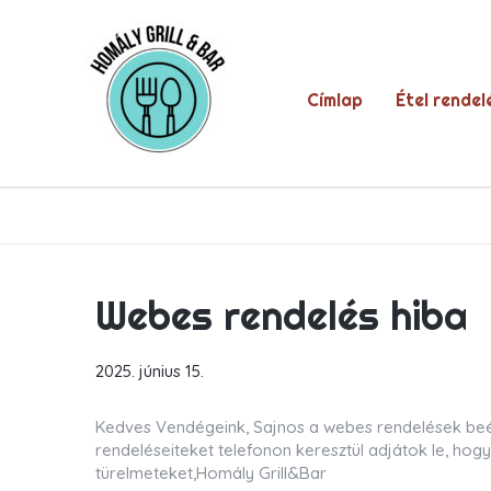
Címlap
Étel rendel
Webes rendelés hiba
2025. június 15.
Kedves Vendégeink, Sajnos a webes rendelések beérk
rendeléseiteket telefonon keresztül adjátok le, hog
türelmeteket,Homály Grill&Bar