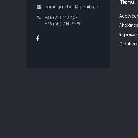
Menü
homalygrillbar@gmail.com
Adatvéde
+36 (22) 412 407
+36 (30) 714 9299
Általános
Impress
Oldaltér