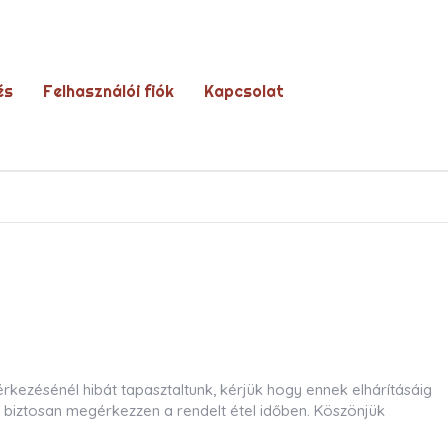
és
Felhasználói fiók
Kapcsolat
ezésénél hibát tapasztaltunk, kérjük hogy ennek elhárításáig
y biztosan megérkezzen a rendelt étel időben. Köszönjük