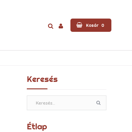
Kosár
0
Keresés
Étlap