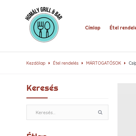
Címlap
Étel rendel
Kezdőlap
Étel rendelés
MÁRTOGATÓSOK
Csí
Keresés