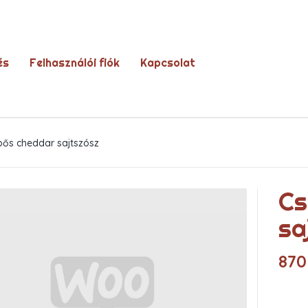
és
Felhasználói fiók
Kapcsolat
pős cheddar sajtszósz
Cs
sa
87