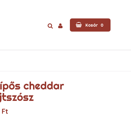
Kosár
0
ípős cheddar
jtszósz
0
Ft