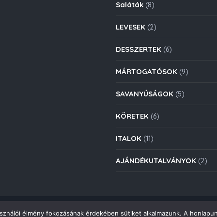
Saláták
(8)
LEVESEK
(2)
DESSZERTEK
(6)
MÁRTOGATÓSOK
(9)
SAVANYÚSÁGOK
(5)
KÖRETEK
(6)
ITALOK
(11)
AJÁNDÉKUTALVÁNYOK
(2)
asználói élmény fokozásának érdekében sütiket alkalmazunk. A honlapun
Copyright © 2021. Deli Group Kft. - Minden jog fenntartva.