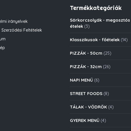
Termékkategóriák
Sörkorcsolyák - megosztós
lmi irányelvek
ételek
(3)
 Szerződési Feltételek
zum
Klasszikusok - főételek
(14)
kép
PIZZÁK - 50cm
(25)
PIZZÁK - 32cm
(26)
NAPI MENÜ
(6)
STREET FOODS
(8)
TÁLAK - VÖDRÖK
(4)
GYEREK MENÜ
(4)