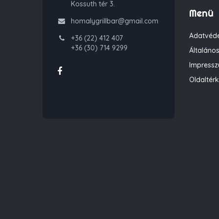
Kossuth tér 3.
Menü
homalygrillbar@gmail.com
Adatvéde
+36 (22) 412 407
+36 (30) 714 9299
Általános
Impress
Oldaltér