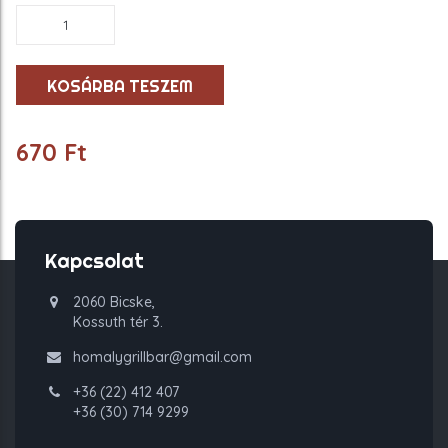
Tartármártás
mennyiség
KOSÁRBA TESZEM
670
Ft
Kapcsolat
2060 Bicske,
Kossuth tér 3.
homalygrillbar@gmail.com
+36 (22) 412 407
+36 (30) 714 9299