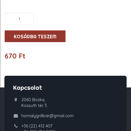
Fűszeres
paradicsomszósz
mennyiség
KOSÁRBA TESZEM
670
Ft
Kapcsolat
2060 Bicske,
Kossuth tér 3.
homalygrillbar@gmail.com
+36 (22) 412 407