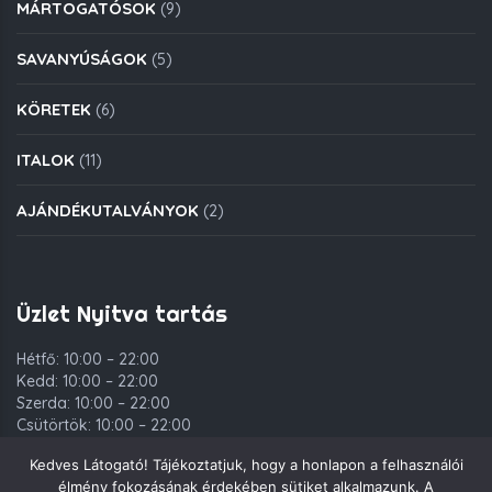
MÁRTOGATÓSOK
(9)
SAVANYÚSÁGOK
(5)
KÖRETEK
(6)
ITALOK
(11)
AJÁNDÉKUTALVÁNYOK
(2)
Üzlet Nyitva tartás
Hétfő: 10:00 – 22:00
Kedd: 10:00 – 22:00
Szerda: 10:00 – 22:00
Csütörtök: 10:00 – 22:00
Péntek: 10:00 – 00:00
Kedves Látogató! Tájékoztatjuk, hogy a honlapon a felhasználói
Szombat: 10:00 – 00:00
élmény fokozásának érdekében sütiket alkalmazunk. A
Vasárnap: 10:00 – 22:00