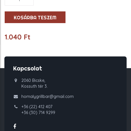
mennyiség
KOSÁRBA TESZEM
1.040
Ft
Kapcsolat
2060 Bicske,
Kossuth tér 3.
homalygrillbar@gmail.com
+36 (22) 412 407
+36 (30) 714 9299