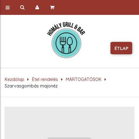
ÉTLAP
Kezdőlap
Étel rendelés
MÁRTOGATÓSOK
Szarvasgombás majonéz