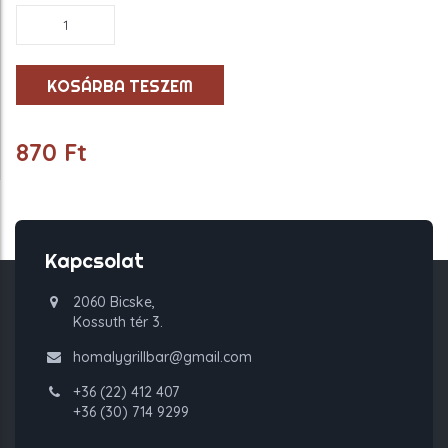
Szarvasgombás
majonéz
mennyiség
KOSÁRBA TESZEM
870
Ft
Kapcsolat
2060 Bicske,
Kossuth tér 3.
homalygrillbar@gmail.com
+36 (22) 412 407
+36 (30) 714 9299